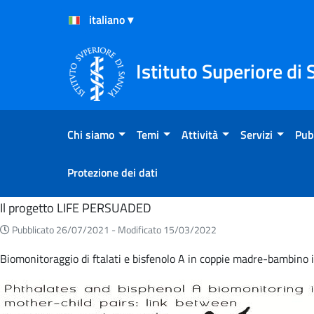
Salta al Contenuto
Salta al Footer
Istituto Superiore di 
Chi siamo
Temi
Attività
Servizi
Pub
Protezione dei dati
Home
Il progetto LIFE PERSUADED
Pubblicato 26/07/2021 -
Modificato 15/03/2022
Biomonitoraggio di ftalati e bisfenolo A in coppie madre-bambino it