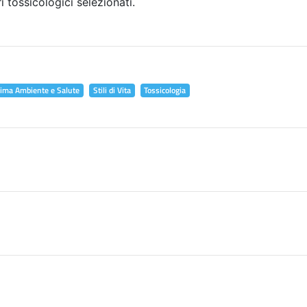
i tossicologici selezionati.
lima Ambiente e Salute
Stili di Vita
Tossicologia