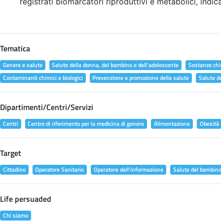
registrati biomarcatori riproduttivi e metabolici, indic
Tematica
Genere e salute
Salute della donna, del bambino e dell'adolescente
Sostanze chi
Contaminanti chimici e biologici
Prevenzione e promozione della salute
Salute d
Dipartimenti/Centri/Servizi
Centri
Centro di riferimento per la medicina di genere
Alimentazione
Obesità
Target
Cittadino
Operatore Sanitario
Operatore dell'informazione
Salute del bambin
Life persuaded
Chi siamo