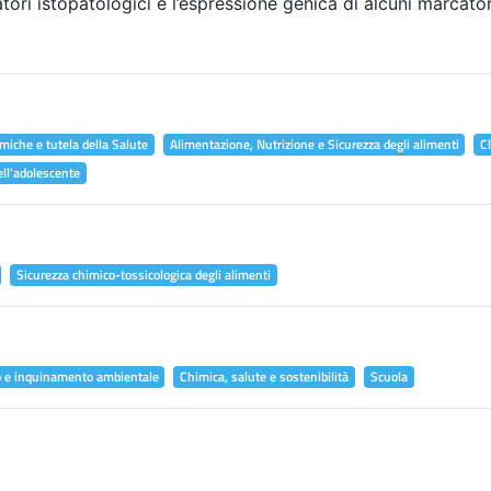
atori istopatologici e l’espressione genica di alcuni marcator
miche e tutela della Salute
Alimentazione, Nutrizione e Sicurezza degli alimenti
C
ell'adolescente
Sicurezza chimico-tossicologica degli alimenti
o e inquinamento ambientale
Chimica, salute e sostenibilità
Scuola