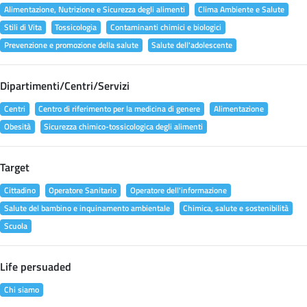
Alimentazione, Nutrizione e Sicurezza degli alimenti
Clima Ambiente e Salute
Stili di Vita
Tossicologia
Contaminanti chimici e biologici
Prevenzione e promozione della salute
Salute dell'adolescente
Dipartimenti/Centri/Servizi
Centri
Centro di riferimento per la medicina di genere
Alimentazione
Obesità
Sicurezza chimico-tossicologica degli alimenti
Target
Cittadino
Operatore Sanitario
Operatore dell'informazione
Salute del bambino e inquinamento ambientale
Chimica, salute e sostenibilità
Scuola
Life persuaded
Chi siamo