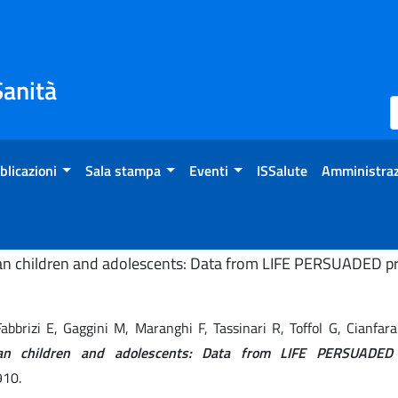
Sanità
blicazioni
Sala stampa
Eventi
ISSalute
Amministraz
lian children and adolescents: Data from LIFE PERSUADED pr
, Fabbrizi E, Gaggini M, Maranghi F, Tassinari R, Toffol G, Cianf
alian children and adolescents: Data from LIFE PERSUADED 
910.