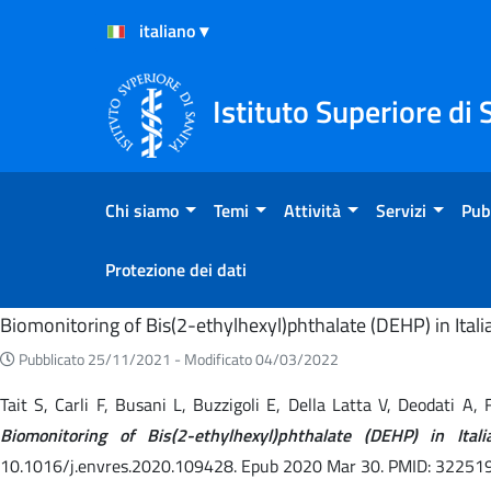
Salta al Contenuto
Salta al Footer
Istituto Superiore di 
Chi siamo
Temi
Attività
Servizi
Pub
Protezione dei dati
Home
Biomonitoring of Bis(2-ethylhexyl)phthalate (DEHP) in Ita
Pubblicato 25/11/2021 -
Modificato 04/03/2022
Tait S, Carli F, Busani L, Buzzigoli E, Della Latta V, Deodati A
Biomonitoring of Bis(2-ethylhexyl)phthalate (DEHP) in It
10.1016/j.envres.2020.109428. Epub 2020 Mar 30. PMID: 32251