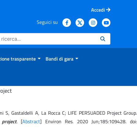
Accedi
Seguici su
ione trasparente
Bandi di gara
oject
arani S, Gastaldelli A, La Rocca C; LIFE PERSUADED Project Group.
project
. [
Abstract
] Environ Res. 2020 Jun;185:109428. doi