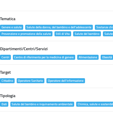
Tematica
Genere e salute
Salute della donna, del bambino e dell'adolescente
Sostanze chi
Prevenzione e promozione della salute
Stili di Vita
Salute del bambino
Salute
Dipartimenti/Centri/Servizi
Centri
Centro di riferimento per la medicina di genere
Alimentazione
Obesità
Target
Cittadino
Operatore Sanitario
Operatore dell'informazione
Tipologia
Dati
Salute del bambino e inquinamento ambientale
Chimica, salute e sostenibil