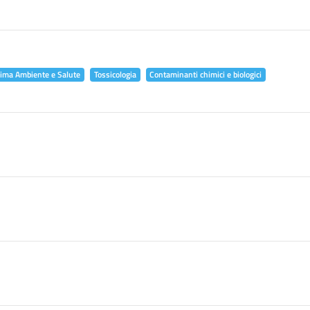
lima Ambiente e Salute
Tossicologia
Contaminanti chimici e biologici