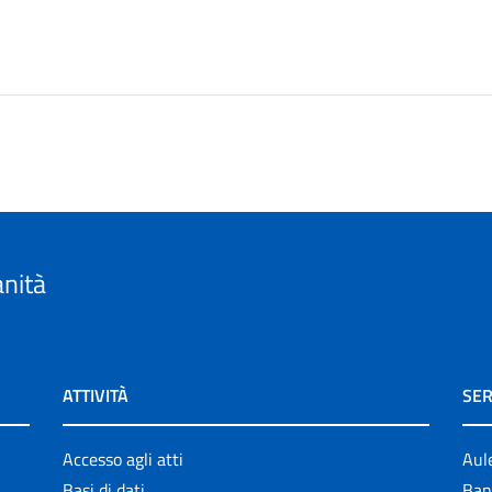
anità
ATTIVITÀ
SER
Accesso agli atti
Aul
Basi di dati
Ban