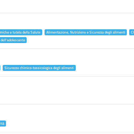
miche e tutela della Salute
Alimentazione, Nutrizione e Sicurezza degli alimenti
C
 dell'adolescente
Sicurezza chimico-tossicologica degli alimenti
ità