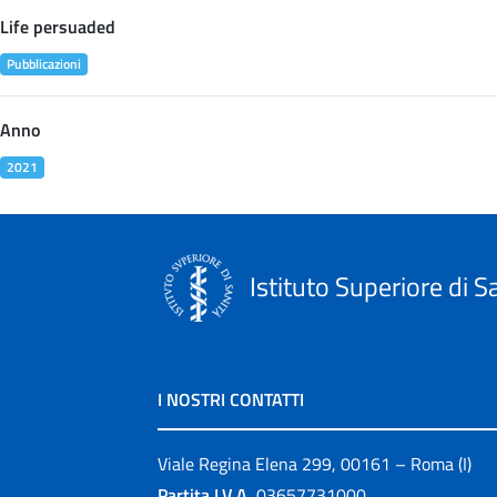
Life persuaded
Pubblicazioni
Anno
2021
Istituto Superiore di S
I NOSTRI CONTATTI
Viale Regina Elena 299, 00161 – Roma (I)
Partita I.V.A.
03657731000