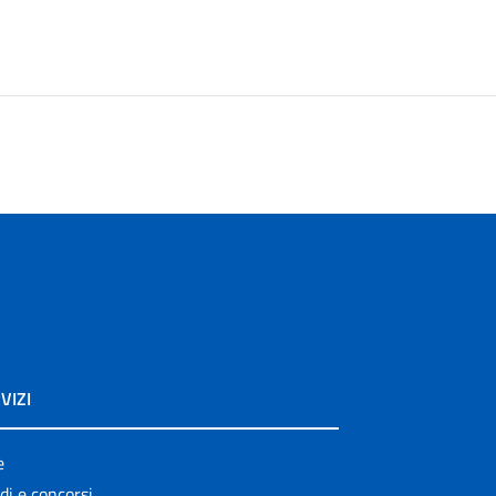
VIZI
e
di e concorsi