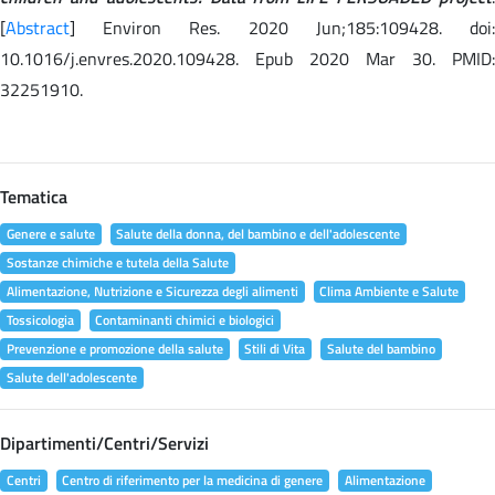
[
Abstract
] Environ Res. 2020 Jun;185:109428. doi:
10.1016/j.envres.2020.109428. Epub 2020 Mar 30. PMID:
32251910.
Tematica
Genere e salute
Salute della donna, del bambino e dell'adolescente
Sostanze chimiche e tutela della Salute
Alimentazione, Nutrizione e Sicurezza degli alimenti
Clima Ambiente e Salute
Tossicologia
Contaminanti chimici e biologici
Prevenzione e promozione della salute
Stili di Vita
Salute del bambino
Salute dell'adolescente
Dipartimenti/Centri/Servizi
Centri
Centro di riferimento per la medicina di genere
Alimentazione