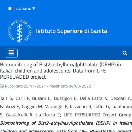
Istituto Superiore di Sanità
Home
Biomonitoring of Bis(2-ethylhexyl)phthalate (DEHP) in
Italian children and adolescents: Data from LIFE
PERSUADED project
Pubblicato 25/11/2021 -
Modificato 04/03/2022
Tait S, Carli F, Busani L, Buzzigoli E, Della Latta V, Deodati A,
Fabbrizi E, Gaggini M, Maranghi F, Tassinari R, Toffol G, Cianfarani
S, Gastaldelli A, La Rocca C; LIFE PERSUADED Project Group.
Biomonitoring of Bis(2-ethylhexyl)phthalate (DEHP) in Italian
children and adolescents: Data from LIFE PERSUADED project
.