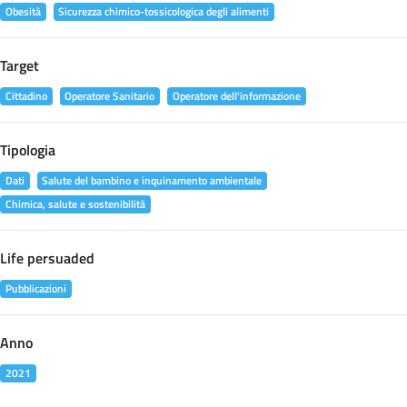
Obesità
Sicurezza chimico-tossicologica degli alimenti
Target
Cittadino
Operatore Sanitario
Operatore dell'informazione
Tipologia
Dati
Salute del bambino e inquinamento ambientale
Chimica, salute e sostenibilità
Life persuaded
Pubblicazioni
Anno
2021