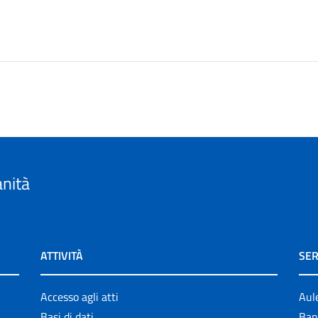
anità
ATTIVITÀ
SER
Accesso agli atti
Aul
Basi di dati
Ban