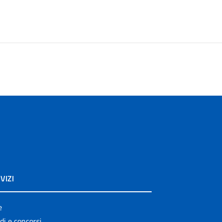
VIZI
e
di e concorsi