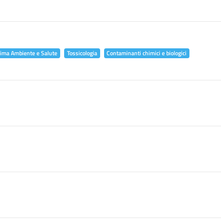
lima Ambiente e Salute
Tossicologia
Contaminanti chimici e biologici