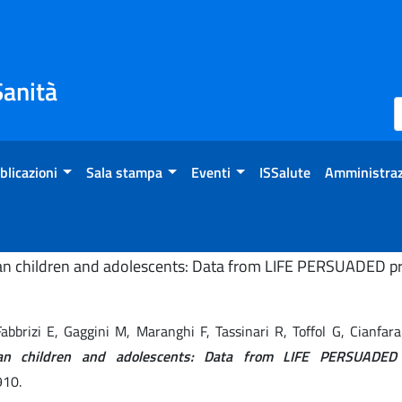
Sanità
blicazioni
Sala stampa
Eventi
ISSalute
Amministraz
lian children and adolescents: Data from LIFE PERSUADED pr
, Fabbrizi E, Gaggini M, Maranghi F, Tassinari R, Toffol G, Cianf
alian children and adolescents: Data from LIFE PERSUADED 
910.