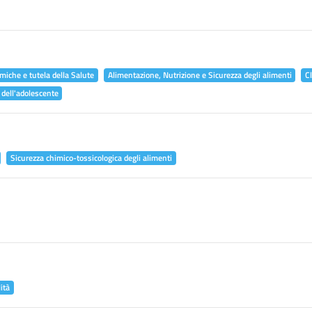
miche e tutela della Salute
Alimentazione, Nutrizione e Sicurezza degli alimenti
C
 dell'adolescente
Sicurezza chimico-tossicologica degli alimenti
ità