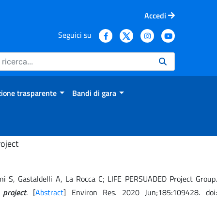
Accedi
Seguici su
ione trasparente
Bandi di gara
oject
arani S, Gastaldelli A, La Rocca C; LIFE PERSUADED Project Group.
project
. [
Abstract
] Environ Res. 2020 Jun;185:109428. doi