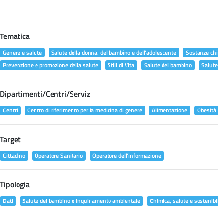
Tematica
Genere e salute
Salute della donna, del bambino e dell'adolescente
Sostanze chi
Prevenzione e promozione della salute
Stili di Vita
Salute del bambino
Salute
Dipartimenti/Centri/Servizi
Centri
Centro di riferimento per la medicina di genere
Alimentazione
Obesità
Target
Cittadino
Operatore Sanitario
Operatore dell'informazione
Tipologia
Dati
Salute del bambino e inquinamento ambientale
Chimica, salute e sostenibil