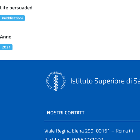
Life persuaded
Pubblicazioni
Anno
2021
Istituto Superiore di S
I NOSTRI CONTATTI
Viale Regina Elena 299, 00161 – Roma (I)
Partita I.V.A.
03657731000