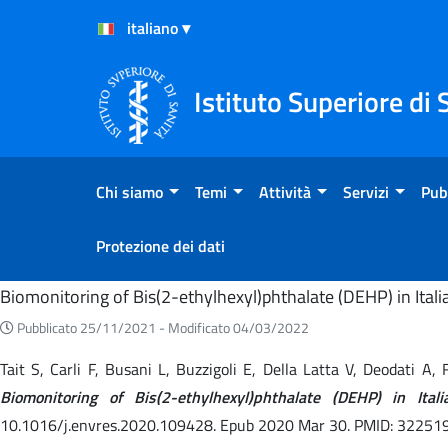
Salta al Contenuto
Salta al Footer
Istituto Superiore di 
Chi siamo
Temi
Attività
Servizi
Pub
Protezione dei dati
Home
Biomonitoring of Bis(2-ethylhexyl)phthalate (DEHP) in Ita
Pubblicato 25/11/2021 -
Modificato 04/03/2022
Tait S, Carli F, Busani L, Buzzigoli E, Della Latta V, Deodati A
Biomonitoring of Bis(2-ethylhexyl)phthalate (DEHP) in It
10.1016/j.envres.2020.109428. Epub 2020 Mar 30. PMID: 32251