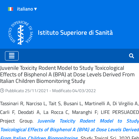
Istituto Superiore di Sanità
Home
Juvenile Toxicity Rodent Model to Study Toxicological
Effects of Bisphenol A (BPA) at Dose Levels Derived From
Italian Children Biomonitoring Study
Pubblicato 25/11/2021 -
Modificato 04/03/2022
Tassinari R, Narciso L, Tait S, Busani L, Martinelli A, Di Virgilio A,
Carli F, Deodati A, La Rocca C, Maranghi F; LIFE PERSUADED
Project Group.
Juvenile Toxicity Rodent Model to Stud
Toxicological Effects of Bisphenol A (BPA) at Dose Levels Derived
From Italian Children Biomonitoring
.
Study.
Toxicol Sci. 2020 Feb