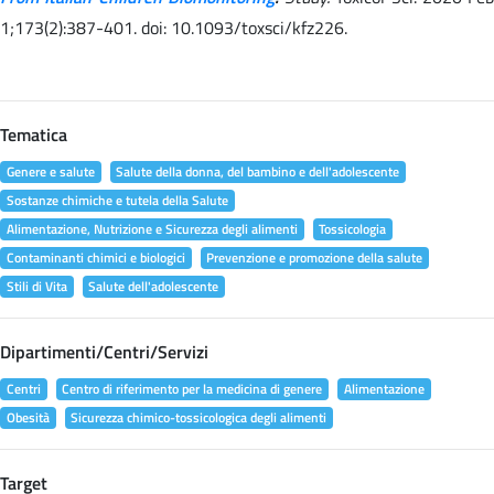
1;173(2):387-401. doi: 10.1093/toxsci/kfz226.
Tematica
Genere e salute
Salute della donna, del bambino e dell'adolescente
Sostanze chimiche e tutela della Salute
Alimentazione, Nutrizione e Sicurezza degli alimenti
Tossicologia
Contaminanti chimici e biologici
Prevenzione e promozione della salute
Stili di Vita
Salute dell'adolescente
Dipartimenti/Centri/Servizi
Centri
Centro di riferimento per la medicina di genere
Alimentazione
Obesità
Sicurezza chimico-tossicologica degli alimenti
Target