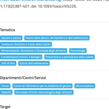
1;173(2):387-401. doi: 10.1093/toxsci/kfz226.
Tematica
Genere e salute
Salute della donna, del bambino e dell'adolescente
Sostanze chimiche e tutela della Salute
Alimentazione, Nutrizione e Sicurezza degli alimenti
Tossicologia
Contaminanti chimici e biologici
Prevenzione e promozione della salute
Stili di Vita
Salute dell'adolescente
Dipartimenti/Centri/Servizi
Centri
Centro di riferimento per la medicina di genere
Alimentazione
Obesità
Sicurezza chimico-tossicologica degli alimenti
Target