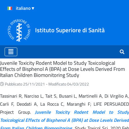
Istituto Superiore di Sanità
Home
Juvenile Toxicity Rodent Model to Study Toxicological
Effects of Bisphenol A (BPA) at Dose Levels Derived From
Italian Children Biomonitoring Study
Pubblicato 25/11/2021 -
Modificato 04/03/2022
Tassinari R, Narciso L, Tait S, Busani L, Martinelli A, Di Virgilio A,
Carli F, Deodati A, La Rocca C, Maranghi F; LIFE PERSUADED
Project Group.
Juvenile Toxicity Rodent Model to Stud
Toxicological Effects of Bisphenol A (BPA) at Dose Levels Derived
From Italian Children Biomonitoring
.
Study.
Toxicol Sci. 2020 Feb