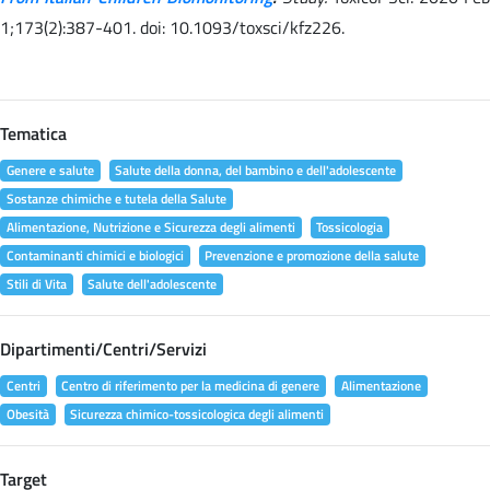
1;173(2):387-401. doi: 10.1093/toxsci/kfz226.
Tematica
Genere e salute
Salute della donna, del bambino e dell'adolescente
Sostanze chimiche e tutela della Salute
Alimentazione, Nutrizione e Sicurezza degli alimenti
Tossicologia
Contaminanti chimici e biologici
Prevenzione e promozione della salute
Stili di Vita
Salute dell'adolescente
Dipartimenti/Centri/Servizi
Centri
Centro di riferimento per la medicina di genere
Alimentazione
Obesità
Sicurezza chimico-tossicologica degli alimenti
Target