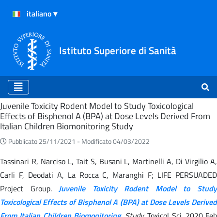
Istituto Superiore di Sanità
Home
Juvenile Toxicity Rodent Model to Study Toxicological
Effects of Bisphenol A (BPA) at Dose Levels Derived From
Italian Children Biomonitoring Study
Pubblicato 25/11/2021 -
Modificato 04/03/2022
Tassinari R, Narciso L, Tait S, Busani L, Martinelli A, Di Virgilio A,
Carli F, Deodati A, La Rocca C, Maranghi F; LIFE PERSUADED
Project Group.
Juvenile Toxicity Rodent Model to Stud
Toxicological Effects of Bisphenol A (BPA) at Dose Levels Derived
From Italian Children Biomonitoring
.
Study.
Toxicol Sci. 2020 Feb