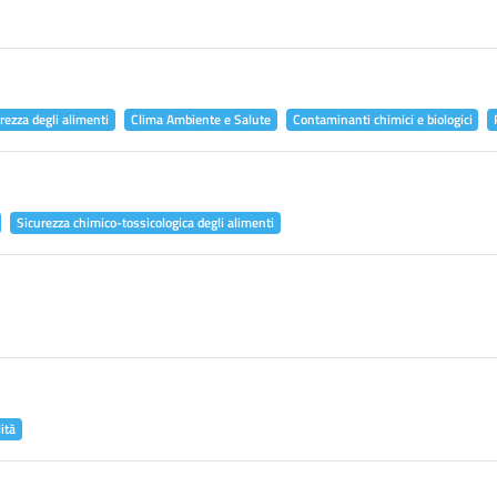
rezza degli alimenti
Clima Ambiente e Salute
Contaminanti chimici e biologici
Sicurezza chimico-tossicologica degli alimenti
ità