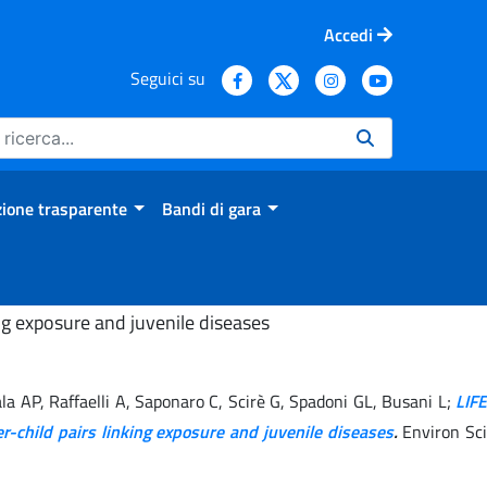
Accedi
Seguici su
ione trasparente
Bandi di gara
ng exposure and juvenile diseases
Pala AP, Raffaelli A, Saponaro C, Scirè G, Spadoni GL, Busani L;
LIFE
child pairs linking exposure and juvenile diseases
.
Environ Sc