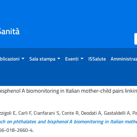
Sanità
blicazioni
Sala stampa
Eventi
ISSalute
Amministraz
phenol A biomonitoring in Italian mother-child pairs linki
zigoli E, Carli F, Cianfarani S, Conte R, Deodati A, Gastaldelli A, 
on phthalates and bisphenol A biomonitoring in Italian mother-
356-018-2660-4.