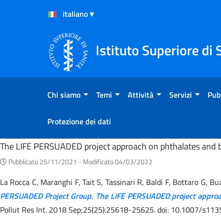
Salta al Contenuto
Salta al Footer
Istituto Superiore di 
Chi siamo
Temi
Attività
Servizi
Pub
Protezione dei dati
Home
The LIFE PERSUADED project approach on phthalates and bis
Pubblicato 25/11/2021 -
Modificato 04/03/2022
La Rocca C, Maranghi F, Tait S, Tassinari R, Baldi F, Bottaro G, Buz
PERSUADED Project Group. The LIFE PERSUADED project approach 
Pollut Res Int. 2018 Sep;25(25):25618-25625. doi: 10.1007/s11