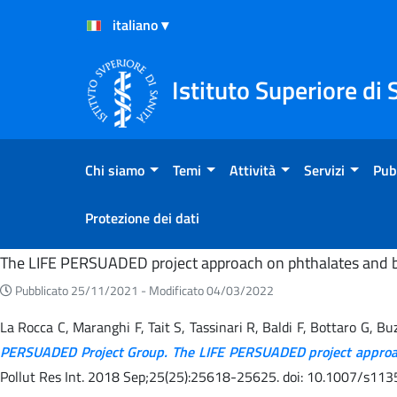
Salta al Contenuto
Salta al Footer
Istituto Superiore di 
Chi siamo
Temi
Attività
Servizi
Pub
Protezione dei dati
Home
The LIFE PERSUADED project approach on phthalates and bis
Pubblicato 25/11/2021 -
Modificato 04/03/2022
La Rocca C, Maranghi F, Tait S, Tassinari R, Baldi F, Bottaro G, Buz
PERSUADED Project Group. The LIFE PERSUADED project approach 
Pollut Res Int. 2018 Sep;25(25):25618-25625. doi: 10.1007/s11