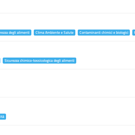
rezza degli alimenti
Clima Ambiente e Salute
Contaminanti chimici e biologici
Sicurezza chimico-tossicologica degli alimenti
ità