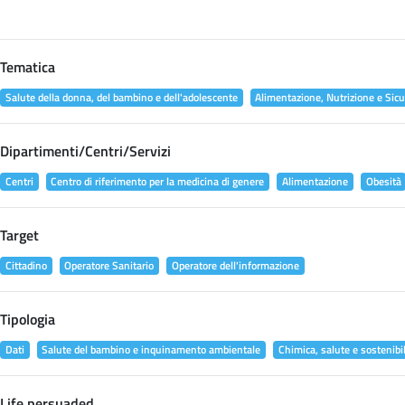
Tematica
Salute della donna, del bambino e dell'adolescente
Alimentazione, Nutrizione e Sicu
Dipartimenti/Centri/Servizi
Centri
Centro di riferimento per la medicina di genere
Alimentazione
Obesità
Target
Cittadino
Operatore Sanitario
Operatore dell'informazione
Tipologia
Dati
Salute del bambino e inquinamento ambientale
Chimica, salute e sostenibil
Life persuaded