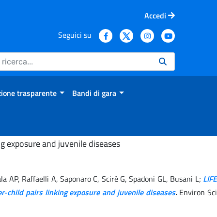
Accedi
Seguici su
ione trasparente
Bandi di gara
ng exposure and juvenile diseases
Pala AP, Raffaelli A, Saponaro C, Scirè G, Spadoni GL, Busani L;
LIFE
child pairs linking exposure and juvenile diseases
.
Environ Sc