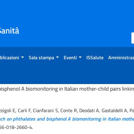
Sanità
blicazioni
Sala stampa
Eventi
ISSalute
Amministraz
phenol A biomonitoring in Italian mother-child pairs linki
zigoli E, Carli F, Cianfarani S, Conte R, Deodati A, Gastaldelli A, 
on phthalates and bisphenol A biomonitoring in Italian mother-
356-018-2660-4.