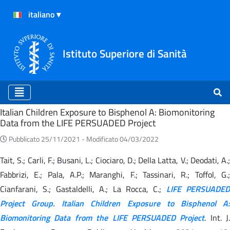
Istituto Superiore di Sanità
Home
Italian Children Exposure to Bisphenol A: Biomonitoring
Data from the LIFE PERSUADED Project
Pubblicato 25/11/2021 -
Modificato 04/03/2022
Tait, S.; Carli, F.; Busani, L.; Ciociaro, D.; Della Latta, V.; Deodati, A.;
Fabbrizi, E.; Pala, A.P.; Maranghi, F.; Tassinari, R.; Toffol, G.;
Cianfarani, S.; Gastaldelli, A.; La Rocca, C.;
LIFE PERSUADED
Project Group. Italian Children Exposure to Bisphenol A:
Biomonitoring Data from the LIFE PERSUADED Project
. Int. J.