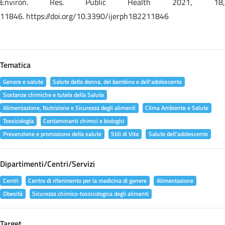
Environ. Res. Public Health 2021, 18,
11846. https://doi.org/10.3390/ijerph182211846
Tematica
Genere e salute
Salute della donna, del bambino e dell'adolescente
Sostanze chimiche e tutela della Salute
Alimentazione, Nutrizione e Sicurezza degli alimenti
Clima Ambiente e Salute
Tossicologia
Contaminanti chimici e biologici
Prevenzione e promozione della salute
Stili di Vita
Salute dell'adolescente
Dipartimenti/Centri/Servizi
Centri
Centro di riferimento per la medicina di genere
Alimentazione
Obesità
Sicurezza chimico-tossicologica degli alimenti
Target