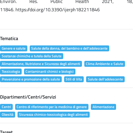
Environ. Res. Public Health 2021, 18,
11846. https://doi.org/10.3390/ijerph182211846
Tematica
Genere e salute
Salute della donna, del bambino e dell'adolescente
Sostanze chimiche e tutela della Salute
Alimentazione, Nutrizione e Sicurezza degli alimenti
Clima Ambiente e Salute
Tossicologia
Contaminanti chimici e biologici
Prevenzione e promozione della salute
Stili di Vita
Salute dell'adolescente
Dipartimenti/Centri/Servizi
Centri
Centro di riferimento per la medicina di genere
Alimentazione
Obesità
Sicurezza chimico-tossicologica degli alimenti
Target