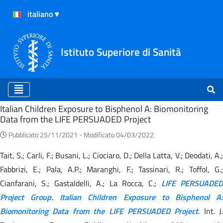
Istituto Superiore di Sanità
Home
Italian Children Exposure to Bisphenol A: Biomonitoring
Data from the LIFE PERSUADED Project
Pubblicato 25/11/2021 -
Modificato 04/03/2022
Tait, S.; Carli, F.; Busani, L.; Ciociaro, D.; Della Latta, V.; Deodati, A.;
Fabbrizi, E.; Pala, A.P.; Maranghi, F.; Tassinari, R.; Toffol, G.;
Cianfarani, S.; Gastaldelli, A.; La Rocca, C.;
LIFE PERSUADED
Project Group. Italian Children Exposure to Bisphenol A:
Biomonitoring Data from the LIFE PERSUADED Project
. Int. J.