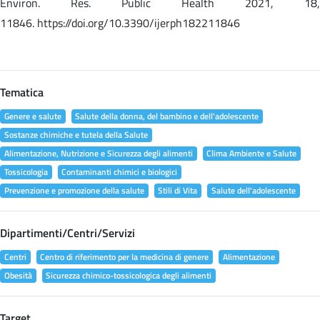
Environ. Res. Public Health 2021, 18,
11846. https://doi.org/10.3390/ijerph182211846
Tematica
Genere e salute
Salute della donna, del bambino e dell'adolescente
Sostanze chimiche e tutela della Salute
Alimentazione, Nutrizione e Sicurezza degli alimenti
Clima Ambiente e Salute
Tossicologia
Contaminanti chimici e biologici
Prevenzione e promozione della salute
Stili di Vita
Salute dell'adolescente
Dipartimenti/Centri/Servizi
Centri
Centro di riferimento per la medicina di genere
Alimentazione
Obesità
Sicurezza chimico-tossicologica degli alimenti
Target