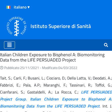
Istituto Superiore di Sanità
Home
Italian Children Exposure to Bisphenol A: Biomonitoring
Data from the LIFE PERSUADED Project
Pubblicato 25/11/2021 -
Modificato 04/03/2022
Tait, S.; Carli, F.; Busani, L.; Ciociaro, D.; Della Latta, V.; Deodati, A.;
Fabbrizi, E.; Pala, A.P.; Maranghi, F.; Tassinari, R.; Toffol, G.;
Cianfarani, S.; Gastaldelli, A.; La Rocca, C.;
LIFE PERSUADED
Project Group. Italian Children Exposure to Bisphenol A:
Biomonitoring Data from the LIFE PERSUADED Project
. Int. J.