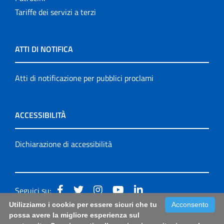
Tariffe dei servizi a terzi
ATTI DI NOTIFICA
Atti di notificazione per pubblici proclami
ACCESSIBILITÀ
Dichiarazione di accessibilità
Seguici su:
Utilizziamo i cookie per essere sicuri che tu
Acconsento
Accessibilità: form di segnalazione di prima istanza per
possa avere la migliore esperienza sul