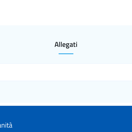
Allegati
anità