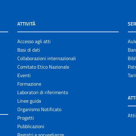
ATTIVITÀ
SER
Accesso agli atti
Aul
Basi di dati
Ban
Collaborazioni internazionali
Bibl
Comitato Etico Nazionale
Patr
Eventi
Tari
Formazione
Laboratori di riferimento
ATT
Linee guida
Organismo Notificato
Atti
Progetti
Pubblicazioni
Registri e sorveglianze