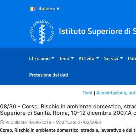
Salta al Contenuto
Salta al Footer
Istituto Superiore di 
Chi siamo
Temi
Attività
Servizi
Pub
Protezione dei dati
Temi
Alimentazione, nutr
Chi siamo
08/30 - Corso. Rischio in ambiente domestico, strada
Superiore di Sanità. Roma, 10-12 dicembre 2007.A cur
Pubblicato 10/08/2019 -
Modificato 27/02/2020
Corso. Rischio in ambiente domestico, stradale, lavorativo e del 