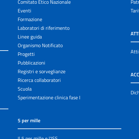
Comitato Etico Nazionale
Patr
Eventi
Tari
Formazione
Laboratori di riferimento
ATT
Linee guida
Organismo Notificato
Atti
Progetti
Pubblicazioni
Registri e sorveglianze
ACC
Ricerca collaboratori
Scuola
Dich
Sperimentazione clinica fase I
5 per mille
Il 5 per mille e l'ISS