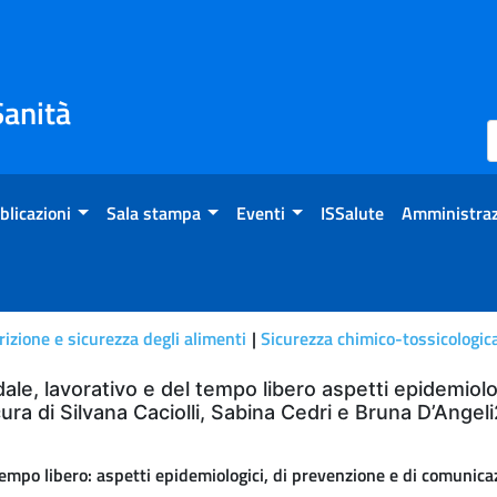
Sanità
blicazioni
Sala stampa
Eventi
ISSalute
Amministraz
izione e sicurezza degli alimenti
Sicurezza chimico-tossicologica
le, lavorativo e del tempo libero aspetti epidemiolo
a di Silvana Caciolli, Sabina Cedri e Bruna D’Angeli2
tempo libero: aspetti epidemiologici, di prevenzione e di comunic