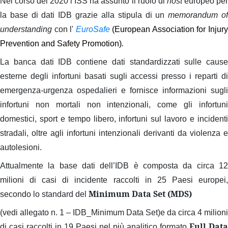
Nel corso del 2020 l’ISS ha assunto il ruolo di
host
europeo pe
la base di dati IDB grazie alla stipula di un
memorandum o
understanding
con l'
EuroSafe
(European Association for Injur
Prevention and Safety Promotion)
.
La banca dati IDB contiene dati standardizzati sulle cause
esterne degli infortuni basati sugli accessi presso i reparti di
emergenza-urgenza ospedalieri e fornisce informazioni sugli
infortuni non mortali non intenzionali, come gli infortuni
domestici, sport e tempo libero, infortuni sul lavoro e incidenti
stradali, oltre agli infortuni intenzionali derivanti da violenza e
autolesioni.
Attualmente la base dati dell’IDB è composta da circa 12
milioni di casi di incidente raccolti in 25 Paesi europei,
Minimum Data Set
(MDS)
secondo lo standard del
(vedi allegato n. 1 – IDB_Minimum Data Set)
e da circa 4 milioni
Full Data
di casi raccolti in 19 Paesi nel più analitico formato