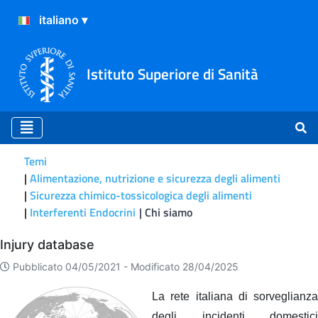
Istituto Superiore di Sanità
Temi
Alimentazione, nutrizione e sicurezza degli alimenti
Sicurezza chimico-tossicologica degli alimenti
Interferenti Endocrini
Chi siamo
Chi siamo
Injury database
Pubblicato 04/05/2021 -
Modificato 28/04/2025
La rete italiana di sorveglianza
degli incidenti domestici