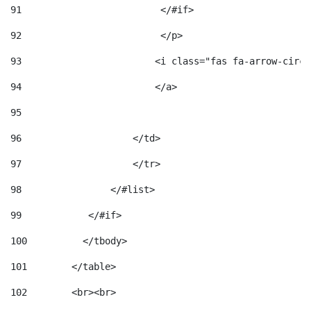
91
                         </#if>                     
92
                         </p> 
93
                        <i class="fas fa-arrow-circl
94
                        </a> 
95
96
                    </td> 
97
                    </tr> 
98
                </#list>  
99
            </#if> 
100
          </tbody> 
101
        </table> 
102
        <br><br> 