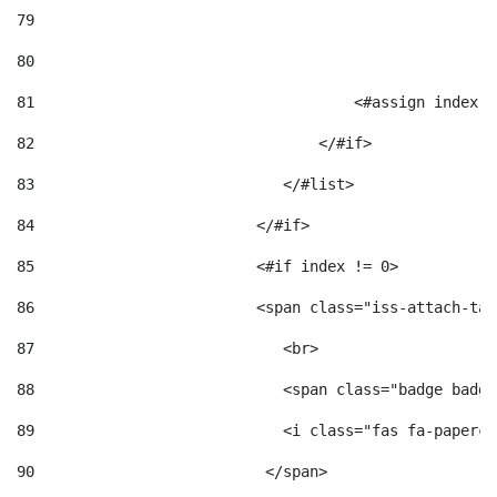
79
80
81
                                    <#assign index =
82
                                </#if> 
83
                            </#list> 
84
                         </#if> 
85
                         <#if index != 0> 
86
                         <span class="iss-attach-tab
87
                            <br> 
88
                            <span class="badge badge
89
                            <i class="fas fa-papercl
90
                          </span>                   