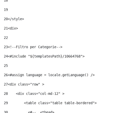
18
19
20
</style> 
21
<div> 
22
23
<!--Filtro per Categorie--> 
24
<#include "${templatesPath}/10664768">	 
25
26
<#assign language = locale.getLanguage() /> 
27
<div class="row" > 
28
    <div class="col-md-12" > 
29
        <table class="table table-bordered"> 
30
          <#--  <thead> 