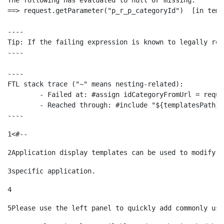
The following has evaluated to null or missing:

==> request.getParameter("p_r_p_categoryId")  [in temp
----

Tip: If the failing expression is known to legally ref
----

----

FTL stack trace ("~" means nesting-related):

	- Failed at: #assign idCategoryFromUrl = request.g...  [in template "10664768" at line 68, column 29]

	- Reached through: #include "${templatesPath}/10664768"  [in template "20099#20135#10642621" at line 24, column 1]

----
1
<#-- 
2
Application display templates can be used to modify t
3
specific application. 
4
5
Please use the left panel to quickly add commonly use