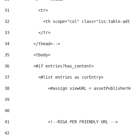
31
            <tr> 
32
              <th scope="col" class="iss-table-adt-t
33
            </tr> 
34
          </thead>--> 
35
          <tbody> 
36
          <#if entries?has_content>  
37
            <#list entries as curEntry> 
38
                <#assign viewURL = assetPublisherHel
39
40
41
                <!--RIGA PER FRIENDLY URL --> 
42