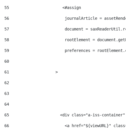
55
                       <#assign  
56
                        journalArticle = assetRender
57
                        document = saxReaderUtil.rea
58
                        rootElement = document.getRo
59
                        preferences = rootElement.el
60
61
                    > 
62
63
64
65
                      <div class="a-iss-container" >
66
                        <a href="${viewURL}" class="