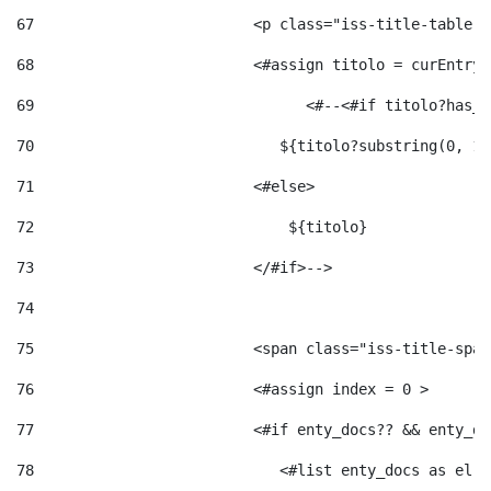
67
                         <p class="iss-title-table-a
68
                         <#assign titolo = curEntry.
69
                       	 <#--<#
70
                            ${titolo?substring(0, 12
71
                         <#else> 
72
                             ${titolo} 
73
                         </#if>--> 
74
75
                         <span class="iss-title-span
76
                         <#assign index = 0 > 
77
                         <#if enty_docs?? && enty_do
78
                            <#list enty_docs as el >