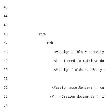
43
44
45
46
                <tr> 
47
                    <td>   
48
                        <#assign titolo = curEntry.g
49
                        <!-- I need to retrieve docu
50
                        <#assign fields =curEntry.ge
51
52
                       <#assign assetRenderer = curE
53
                      <#-- <#assign documents = fiel
54