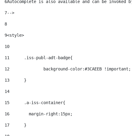
6
Autocomplete is also available and can be invoked by 
7
--> 
8
9
<style> 
10
11
	.iss-publ-adt-badge{ 
12
		background-color:#3CAEEB !important; 
13
	} 
14
15
	.a-iss-container{ 
16
	  margin-right:15px; 
17
	} 