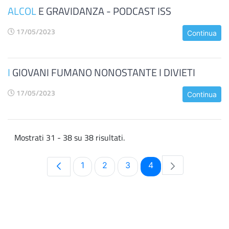
ALCOL
E GRAVIDANZA - PODCAST ISS
17/05/2023
Continua
I
GIOVANI FUMANO NONOSTANTE I DIVIETI
17/05/2023
Continua
Mostrati 31 - 38 su 38 risultati.
Pagina
Pagina
Pagina
Pagina
1
2
3
4