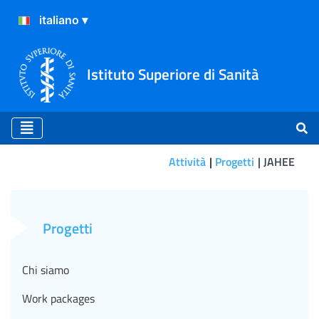
Istituto Superiore di Sanità
Attività
Progetti
JAHEE
WP 1 - Management of the
Progetti
Chi siamo
Work packages