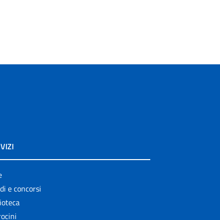
VIZI
e
di e concorsi
ioteca
ocini