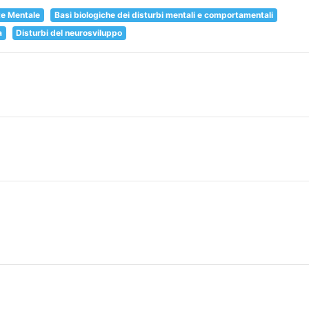
te Mentale
Basi biologiche dei disturbi mentali e comportamentali
a
Disturbi del neurosviluppo