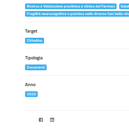
Ricerca e Valutazione preclinica e clinica dei Farmaci
Salu
Fragilità neurocognitiva e psichica nelle diverse fasi della vit
Target
Cittadino
Tipologia
Documenti
Anno
2020