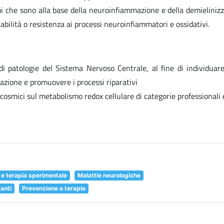
i che sono alla base della neuroinfiammazione e della demielinizz
rabilità o resistenza ai processi neuroinfiammatori e ossidativi.
ci di patologie del Sistema Nervoso Centrale, al fine di individuar
razione e promuovere i processi riparativi
i cosmici sul metabolismo redox cellulare di categorie professionali
 e terapia sperimentale
Malattie neurologiche
zanti
Prevenzione e terapie