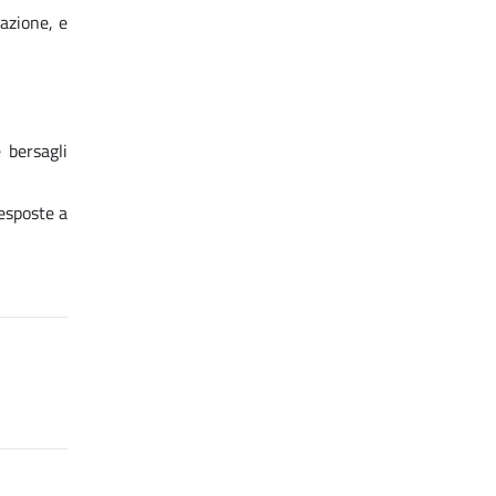
azione, e
e bersagli
 esposte a