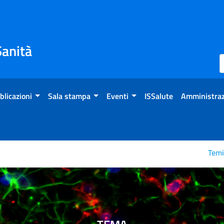
Sanità
blicazioni
Sala stampa
Eventi
ISSalute
Amministraz
Tem
s ossidativo: meccanismi m