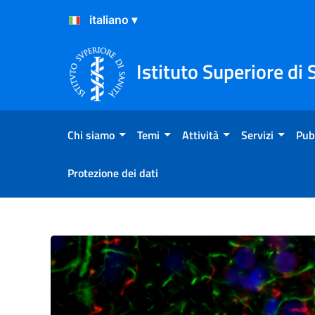
Salta al Contenuto
Salta al Footer
Istituto Superiore di 
Chi siamo
Temi
Attività
Servizi
Pub
Protezione dei dati
Neuroinfiammazione e stres