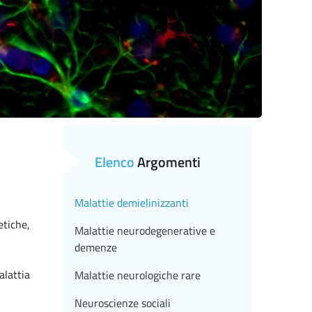
Elenco
Argomenti
Malattie demielinizzanti
etiche,
Malattie neurodegenerative e
demenze
alattia
Malattie neurologiche rare
Neuroscienze sociali