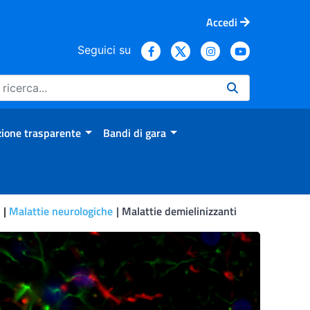
Accedi
Seguici su
ione trasparente
Bandi di gara
i
Malattie neurologiche
Malattie demielinizzanti
olecolari e target terapeu