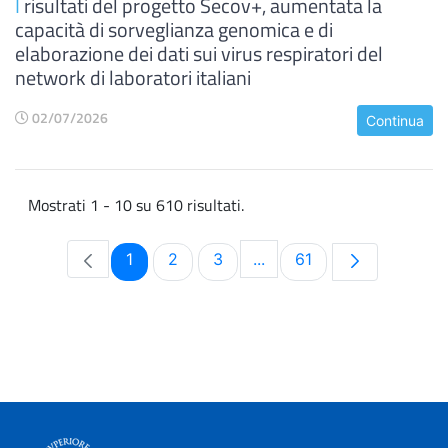
I
risultati del progetto Secov+, aumentata la
capacità di sorveglianza genomica e di
elaborazione dei dati sui virus respiratori del
network di laboratori italiani
02/07/2026
Continua
Mostrati 1 - 10 su 610 risultati.
Pagina
Pagina
Pagina
Pagina
1
2
3
...
61
Pagine intermedie Use TA