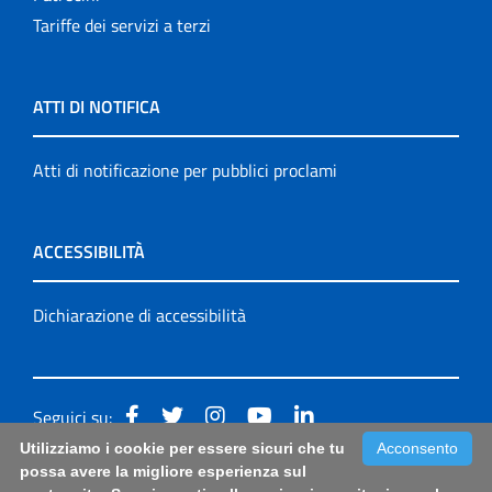
Tariffe dei servizi a terzi
ATTI DI NOTIFICA
Atti di notificazione per pubblici proclami
ACCESSIBILITÀ
Dichiarazione di accessibilità
Seguici su:
Utilizziamo i cookie per essere sicuri che tu
Acconsento
Accessibilità: form di segnalazione di prima istanza per
possa avere la migliore esperienza sul