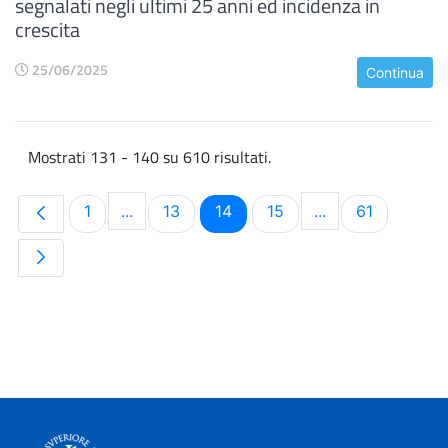
segnalati negli ultimi 25 anni ed incidenza in
crescita
25/06/2025
Continua
Mostrati 131 - 140 su 610 risultati.
Pagina
Pagina
Pagina
Pagina
Pagina
1
...
13
14
15
...
61
Pagine intermedie Use TAB to navigate.
Pagine intermedi