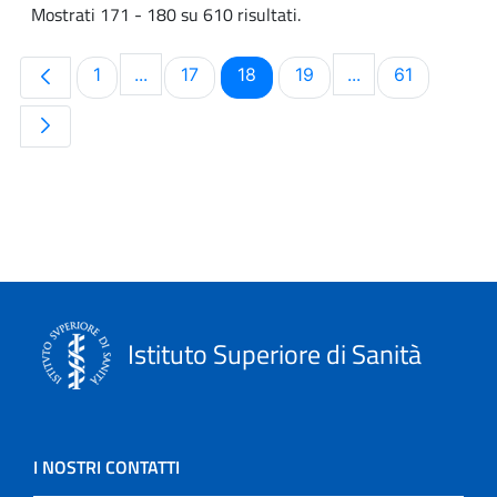
Mostrati 171 - 180 su 610 risultati.
Pagina
Pagina
Pagina
Pagina
Pagina
1
...
17
18
19
...
61
Pagine intermedie Use TAB to navigate.
Pagine intermedi
Istituto Superiore di Sanità
I NOSTRI CONTATTI