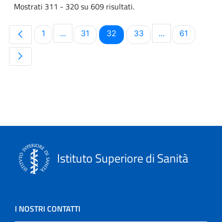
Mostrati 311 - 320 su 609 risultati.
Pagina
Pagina
Pagina
Pagina
Pagina
1
...
31
32
33
...
61
Pagine intermedie Use TAB to navigate.
Pagine intermed
Istituto Superiore di Sanità
I NOSTRI CONTATTI