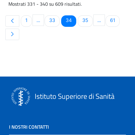
Mostrati 331 - 340 su 609 risultati.
Pagina
Pagina
Pagina
Pagina
Pagina
1
...
33
34
35
...
61
Pagine intermedie Use TAB to navigate.
Pagine intermed
Istituto Superiore di Sanità
I NOSTRI CONTATTI