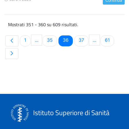
Continua
Mostrati 351 - 360 su 609 risultati.
Pagina
Pagina
Pagina
Pagina
Pagina
1
...
35
36
37
...
61
Pagine intermedie Use TAB to navigate.
Pagine intermed
Istituto Superiore di Sanità