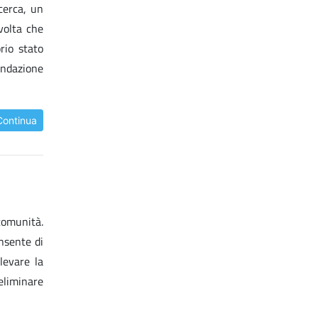
cerca, un
 volta che
rio stato
Fondazione
Continua
 comunità.
onsente di
levare la
eliminare