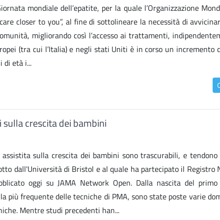
iornata mondiale dell’epatite, per la quale l’Organizzazione Mondi
are closer to you”, al fine di sottolineare la necessità di avvicina
e comunità, migliorando così l’accesso ai trattamenti, indipendent
opei (tra cui l’Italia) e negli stati Uniti è in corso un incremento d
i età i...
i sulla crescita dei bambini
assistita sulla crescita dei bambini sono trascurabili, e tendono 
to dall'Università di Bristol e al quale ha partecipato il Registro
 pubblicato oggi su JAMA Network Open. Dalla nascita del prim
 la più frequente delle tecniche di PMA, sono state poste varie do
cniche. Mentre studi precedenti han...