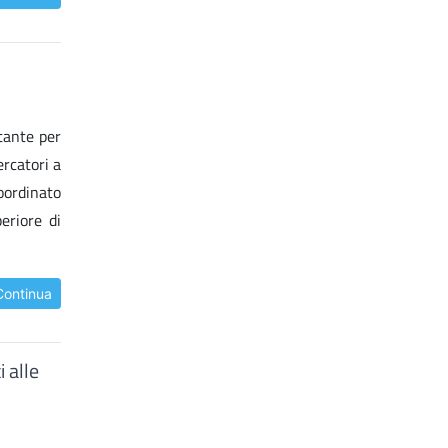
tante per
ercatori a
coordinato
eriore di
Continua
 alle