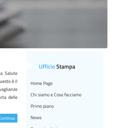
Ufficio
Stampa
la Salute
uesto è il
Home Page
uaglianze
Chi siamo e Cosa facciamo
ita delle
Primo piano
News
Continua