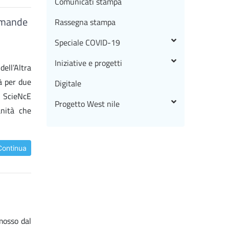
Comunicati stampa
domande
Rassegna stampa
Speciale COVID-19
Iniziative e progetti
ell’Altra
à per due
Digitale
T- ScieNcE
Progetto West nile
anità che
Continua
mosso dal