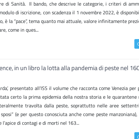
e di Sanità. Il bando, che descrive le categorie, i criteri di amm
l modulo di iscrizione, con scadenza il 1 novembre 2022, è disponibi
o, è la “pace”, tema quanto mai attuale, valore infinitamente prezi
e, come in ques...
ence, in un libro la lotta alla pandemia di peste nel 16
rda’, presentato all’ISS il volume che racconta come Venezia per 
stata certo la prima epidemia della nostra storia e le quarantene
teralmente travolta dalla peste, soprattutto nelle aree settentri
i sposi” (e per questo conosciuta anche come peste manzoniana), 
 l’apice di contagi e di morti nel 163...