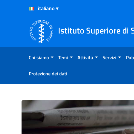
Salta al Contenuto
Salta al Footer
Istituto Superiore di 
Chi siamo
Temi
Attività
Servizi
Pub
Protezione dei dati
Atterraggio