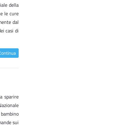
ale della
re le cure
emente dal
ei casi di
Continua
a sparire
 Nazionale
o bambino
mande sui