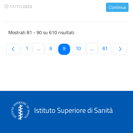
17/11/2025
Continua
Mostrati 81 - 90 su 610 risultati.
Pagina
Pagina
Pagina
Pagina
Pagina
1
...
8
9
10
...
61
Pagine intermedie Use TAB to navigate.
Pagine intermedie
Istituto Superiore di Sanità