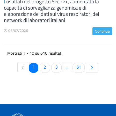
I
risultati del progetto Secov+, aumentata la
capacità di sorveglianza genomica e di
elaborazione dei dati sui virus respiratori del
network di laboratori italiani
02/07/2026
Continua
Mostrati 1 - 10 su 610 risultati.
Pagina
Pagina
Pagina
Pagina
1
2
3
...
61
Pagine intermedie Use TA