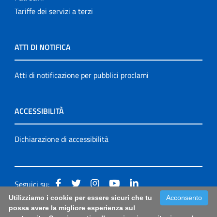
Tariffe dei servizi a terzi
ATTI DI NOTIFICA
Atti di notificazione per pubblici proclami
ACCESSIBILITÀ
Dichiarazione di accessibilità
Seguici su:
Utilizziamo i cookie per essere sicuri che tu
Acconsento
Accessibilità: form di segnalazione di prima istanza per
possa avere la migliore esperienza sul