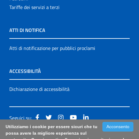
Tariffe dei servizi a terzi
ATTI DI NOTIFICA
Atti di notificazione per pubblici proclami
ACCESSIBILITÀ
Dichiarazione di accessibilità
Seguici su:
Utilizziamo i cookie per essere sicuri che tu
Acconsento
Accessibilità: form di segnalazione di prima istanza per
possa avere la migliore esperienza sul