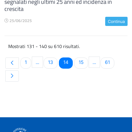
segnalati negli ultimi 25 anni ed incidenza in
crescita
25/06/2025
Continua
Mostrati 131 - 140 su 610 risultati.
Pagina
Pagina
Pagina
Pagina
Pagina
1
...
13
14
15
...
61
Pagine intermedie Use TAB to navigate.
Pagine intermedi