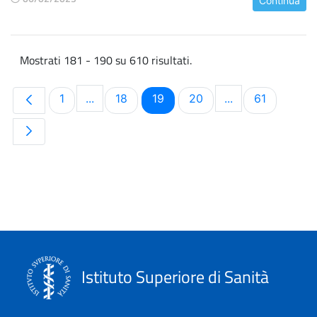
Continua
Mostrati 181 - 190 su 610 risultati.
Pagina
Pagina
Pagina
Pagina
Pagina
1
...
18
19
20
...
61
Pagine intermedie Use TAB to navigate.
Pagine intermedi
Istituto Superiore di Sanità