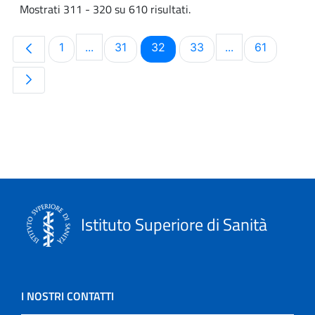
Mostrati 311 - 320 su 610 risultati.
Pagina
Pagina
Pagina
Pagina
Pagina
1
...
31
32
33
...
61
Pagine intermedie Use TAB to navigate.
Pagine intermed
Istituto Superiore di Sanità
I NOSTRI CONTATTI