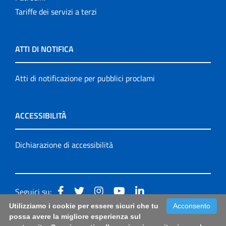
Tariffe dei servizi a terzi
ATTI DI NOTIFICA
Atti di notificazione per pubblici proclami
ACCESSIBILITÀ
Dichiarazione di accessibilità
Seguici su:
Utilizziamo i cookie per essere sicuri che tu
Acconsento
Accessibilità: form di segnalazione di prima istanza per
possa avere la migliore esperienza sul