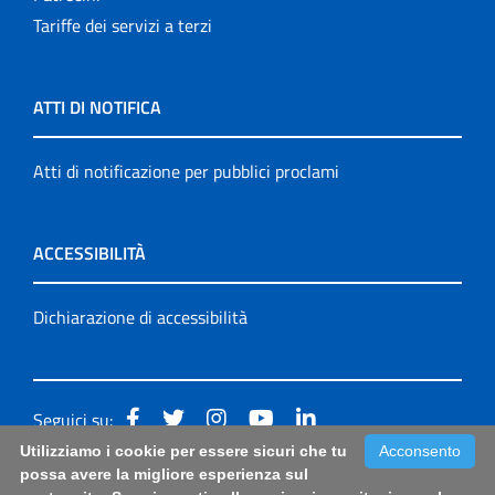
Tariffe dei servizi a terzi
ATTI DI NOTIFICA
Atti di notificazione per pubblici proclami
ACCESSIBILITÀ
Dichiarazione di accessibilità
Seguici su:
Utilizziamo i cookie per essere sicuri che tu
Acconsento
Accessibilità: form di segnalazione di prima istanza per
possa avere la migliore esperienza sul