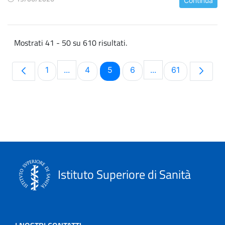
Continua
Mostrati 41 - 50 su 610 risultati.
Pagina
Pagina
Pagina
Pagina
Pagina
1
...
4
5
6
...
61
Pagine intermedie Use TAB to navigate.
Pagine intermedie 
Istituto Superiore di Sanità