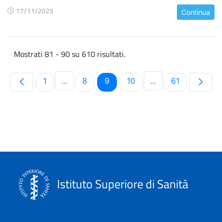
17/11/2025
Continua
Mostrati 81 - 90 su 610 risultati.
Pagina
Pagina
Pagina
Pagina
Pagina
1
...
8
9
10
...
61
Pagine intermedie Use TAB to navigate.
Pagine intermedie
Istituto Superiore di Sanità