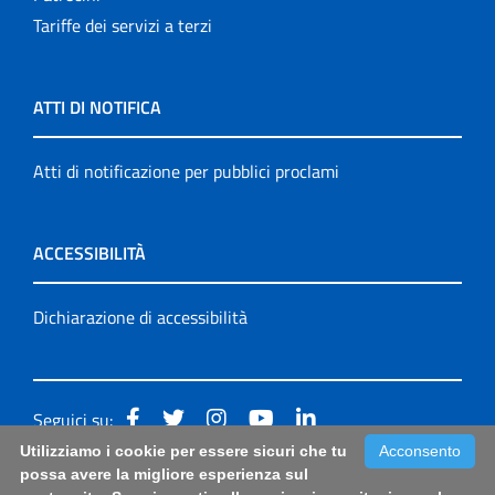
Tariffe dei servizi a terzi
ATTI DI NOTIFICA
Atti di notificazione per pubblici proclami
ACCESSIBILITÀ
Dichiarazione di accessibilità
Seguici su:
Utilizziamo i cookie per essere sicuri che tu
Acconsento
Accessibilità: form di segnalazione di prima istanza per
possa avere la migliore esperienza sul