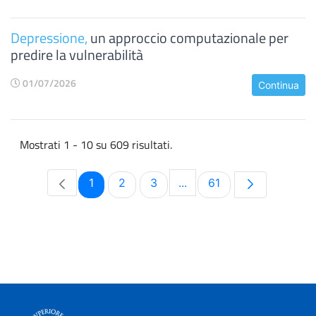
Depressione,
un approccio computazionale per
predire la vulnerabilità
01/07/2026
Continua
Mostrati 1 - 10 su 609 risultati.
Pagina
Pagina
Pagina
Pagina
1
2
3
...
61
Pagine intermedie Use TA