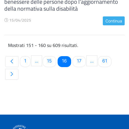
benessere delle persone dopo l'aggiornamento
della normativa sulla disabilità
15/04/2025
Continua
Mostrati 151 - 160 su 609 risultati.
Pagina
Pagina
Pagina
Pagina
Pagina
1
...
15
16
17
...
61
Pagine intermedie Use TAB to navigate.
Pagine intermedi