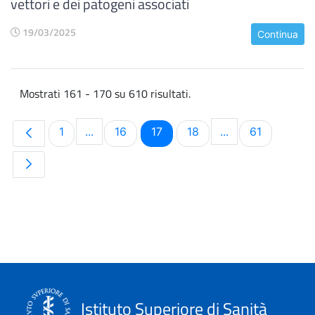
vettori e dei patogeni associati
19/03/2025
Continua
Mostrati 161 - 170 su 610 risultati.
Pagina
Pagina
Pagina
Pagina
Pagina
1
...
16
17
18
...
61
Pagine intermedie Use TAB to navigate.
Pagine intermedi
Istituto Superiore di Sanità