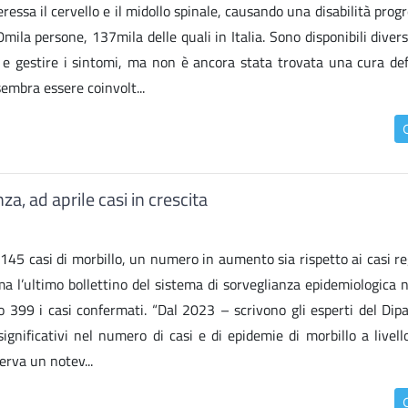
ressa il cervello e il midollo spinale, causando una disabilità progr
ila persone, 137mila delle quali in Italia. Sono disponibili diver
 e gestire i sintomi, ma non è ancora stata trovata una cura defin
sembra essere coinvolt...
za, ad aprile casi in crescita
a 145 casi di morbillo, un numero in aumento sia rispetto ai casi re
rma l’ultimo bollettino del sistema di sorveglianza epidemiologica 
no 399 i casi confermati. “Dal 2023 – scrivono gli esperti del Dip
significativi nel numero di casi e di epidemie di morbillo a livell
serva un notev...