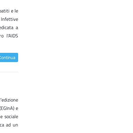
atiti e le
Infettive
edicata a
ro l'AIDS
Continua
’edizione
(EGInA) e
e sociale
ica ad un