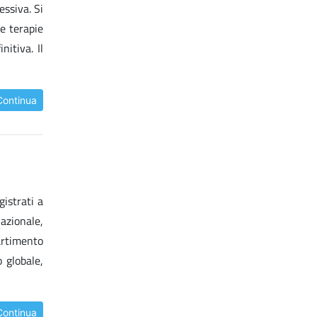
essiva. Si
se terapie
itiva. Il
Continua
gistrati a
nazionale,
artimento
o globale,
Continua