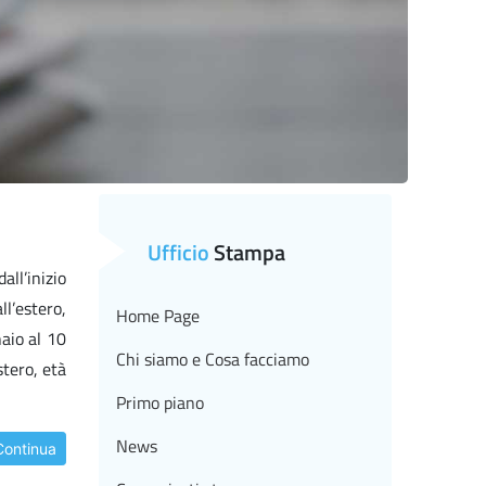
Ufficio
Stampa
ll’inizio
ll’estero,
Home Page
naio al 10
Chi siamo e Cosa facciamo
stero, età
Primo piano
News
Continua