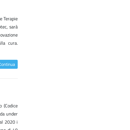
Le Terapie
otec, sarà
novazione
lla cura.
Continua
o (Codice
 da under
al 2020 i