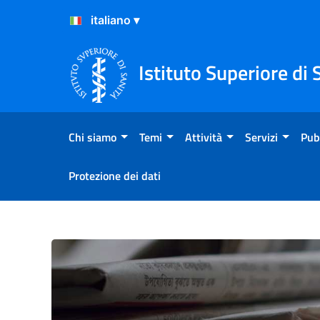
Salta al Contenuto
Salta al Footer
Istituto Superiore di 
Chi siamo
Temi
Attività
Servizi
Pub
Protezione dei dati
Atterraggio