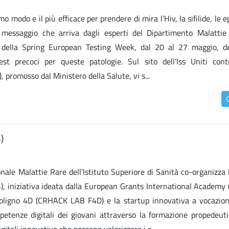
mo modo e il più efficace per prendere di mira l’Hiv, la sifilide, le ep
 messaggio che arriva dagli esperti del Dipartimento Malattie 
one della Spring European Testing Week, dal 20 al 27 maggio, d
st precoci per queste patologie. Sul sito dell’Iss Uniti cont
, promosso dal Ministero della Salute, vi s...
)
ale Malattie Rare dell’Istituto Superiore di Sanità co-organizza l
iniziativa ideata dalla European Grants International Academy 
ligno 4D (CRHACK LAB F4D) e la startup innovativa a vocazion
mpetenze digitali dei giovani attraverso la formazione propedeut