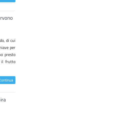
servono
o, di cui
chiave per
no presto
il frutto
Continua
ira