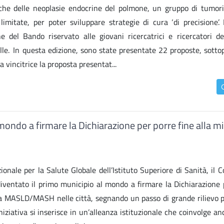
ogiche delle neoplasie endocrine del polmone, un gruppo di tumori
mitate, per poter sviluppare strategie di cura ‘di precisione’.
e del Bando riservato alle giovani ricercatrici e ricercatori dell
lle. In questa edizione, sono state presentate 22 proposte, sottop
ta vincitrice la proposta presentat...
do a firmare la Dichiarazione per porre fine alla m
ionale per la Salute Globale dell’Istituto Superiore di Sanità, il
iventato il primo municipio al mondo a firmare la Dichiarazione 
da MASLD/MASH nelle città, segnando un passo di grande rilievo per
iniziativa si inserisce in un’alleanza istituzionale che coinvolge 