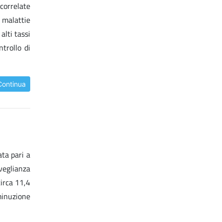
correlate
 malattie
alti tassi
ntrollo di
Continua
ata pari a
rveglianza
circa 11,4
iminuzione