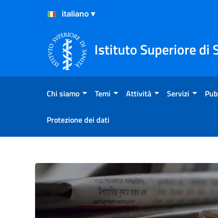
Salta al Contenuto
Salta al Footer
Istituto Superiore di 
Chi siamo
Temi
Attività
Servizi
Pub
Protezione dei dati
Atterraggio