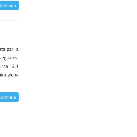
Continua
ata pari a
rveglianza
circa 12,1
iminuzione
Continua