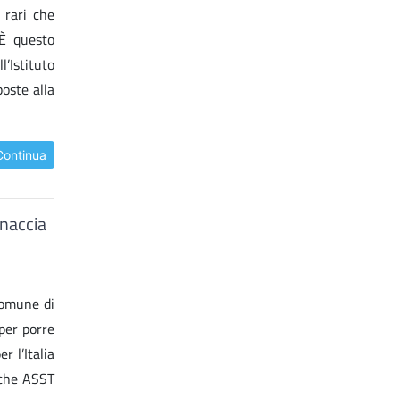
 rari che
 È questo
’Istituto
oste alla
Continua
inaccia
 Comune di
per porre
 l’Italia
anche ASST