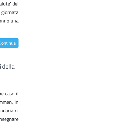
alute' del
 giornata
fanno una
Continua
i della
e caso il
ammen, in
ondaria di
insegnare