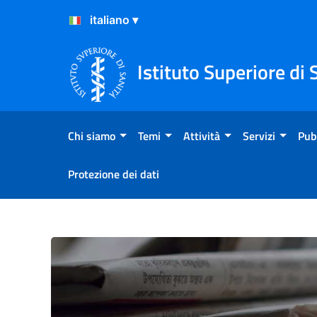
Salta al Contenuto
Salta al Footer
Istituto Superiore di 
Chi siamo
Temi
Attività
Servizi
Pub
Protezione dei dati
Atterraggio