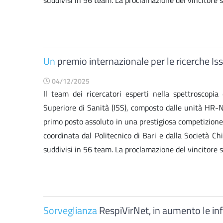
suddivisi in 56 team. La proclamazione del vincitore si
Un
premio internazionale per le ricerche Iss
04/12/2025
Il team dei ricercatori esperti nella spettroscopia
Superiore di Sanità (ISS), composto dalle unità HR-
primo posto assoluto in una prestigiosa competizion
coordinata dal Politecnico di Bari e dalla Società Ch
suddivisi in 56 team. La proclamazione del vincitore si
Sorveglianza
RespiVirNet, in aumento le inf