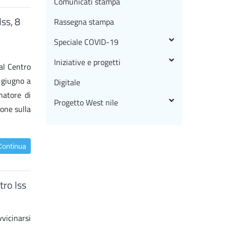
Comunicati stampa
ss, 8
Rassegna stampa
Speciale COVID-19
Iniziative e progetti
dal Centro
 giugno a
Digitale
natore di
Progetto West nile
ione sulla
Continua
tro Iss
vicinarsi