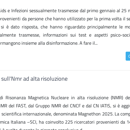
 Aids e Infezioni sessualmente trasmesse dal primo gennaio al 25
rovenienti da persone che hanno utilizzato per la prima volta il se
si è dato risposta, che hanno riguardato principalmente le mo
sualmente trasmesse, informazioni sui test e aspetti psico-soc
rmangono insieme alla disinformazione. A fare il...
 sull'Nmr ad alta risoluzione
 di Risonanza Magnetica Nucleare in alta risoluzione (NMR) dell
NMR del FAST, dal Gruppo NMR del CNCF e dal CN IATIS, si è aggiu
e scientifica internazionale, denominata Magnethon 2025. La comp
imica Italiana –SCI, ha coinvolto 225 ricercatori provenienti da 1