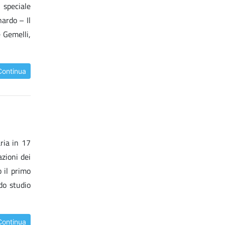
 speciale
ardo – Il
e Gemelli,
Continua
ria in 17
azioni dei
 il primo
ndo studio
Continua