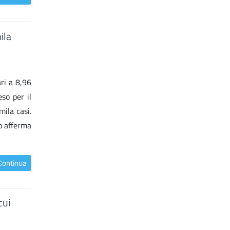
ila
ri a 8,96
so per il
mila casi.
Lo afferma
Continua
cui