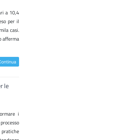
ri a 10,4
so per il
mila casi.
Lo afferma
Continua
r le
formare i
 processo
 pratiche