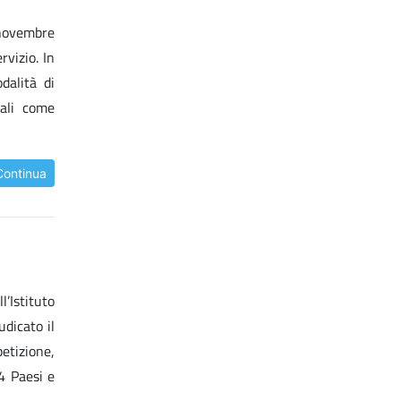
 novembre
rvizio. In
dalità di
iali come
Continua
’Istituto
dicato il
etizione,
4 Paesi e