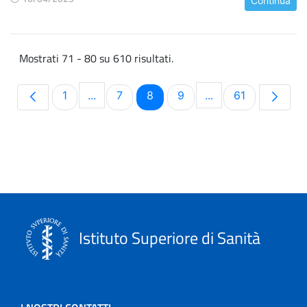
Continua
Mostrati 71 - 80 su 610 risultati.
Pagina
Pagina
Pagina
Pagina
Pagina
1
...
7
8
9
...
61
Pagine intermedie Use TAB to navigate.
Pagine intermedie 
Istituto Superiore di Sanità