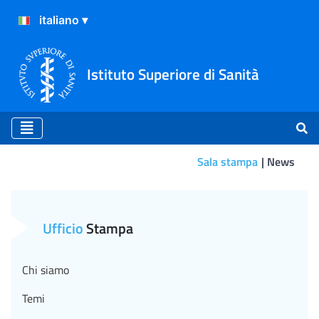
Istituto Superiore di Sanità
Sala stampa
News
Autismo: la prima rete nazi
Ufficio
Stampa
Chi siamo
Temi