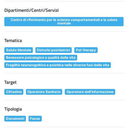
Dipartimenti/Centri/Servizi
Centro di riferimento per le scienze comportamentali e la salute
mentale
Tematica
Salute Mentale
Disturbi psichiatrici
Pet therapy
Benessere psicologico e qualità della vita
Fragilità neurocognitiva e psichica nelle diverse fasi della vita
Target
Cittadino
Operatore Sanitario
Operatore dell'informazione
Tipologia
Documenti
Focus