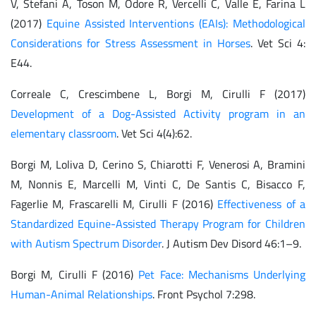
V, Stefani A, Toson M, Odore R, Vercelli C, Valle E, Farina L
(2017)
Equine Assisted Interventions (EAIs): Methodological
Considerations for Stress Assessment in Horses
. Vet Sci 4:
E44.
Correale C, Crescimbene L, Borgi M, Cirulli F (2017)
Development of a Dog-Assisted Activity program in an
elementary classroom
. Vet Sci 4(4):62.
Borgi M, Loliva D, Cerino S, Chiarotti F, Venerosi A, Bramini
M, Nonnis E, Marcelli M, Vinti C, De Santis C, Bisacco F,
Fagerlie M, Frascarelli M, Cirulli F (2016)
Effectiveness of a
Standardized Equine-Assisted Therapy Program for Children
with Autism Spectrum Disorder
. J Autism Dev Disord 46:1–9.
Borgi M, Cirulli F (2016)
Pet Face: Mechanisms Underlying
Human-Animal Relationships
. Front Psychol 7:298.